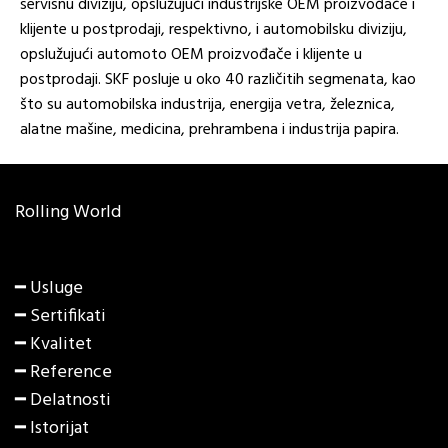
servisnu diviziju, opslužujući industrijske OEM proizvođače i
klijente u postprodaji, respektivno, i automobilsku diviziju,
opslužujući automoto OEM proizvođače i klijente u
postprodaji. SKF posluje u oko 40 različitih segmenata, kao
što su automobilska industrija, energija vetra, železnica,
alatne mašine, medicina, prehrambena i industrija papira.
Rolling World
━ Usluge
━ Sertifikati
━ Kvalitet
━ Reference
━ Delatnosti
━ Istorijat