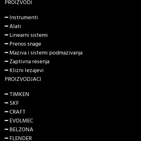
PROIZVODI
━
Instrumenti
━
Alati
━
Linearni sistemi
━
Prenos snage
━
Maziva i sistemi podmazivanja
━
Zaptivna resenja
━
Klizni lezajevi
PROIZVODJACI
━ TIMKEN
━ SKF
━ CRAFT
━ EVOLMEC
━ BELZONA
━ FLENDER