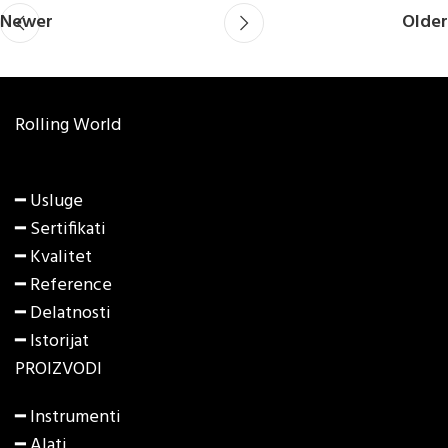
Newer
Older
Rolling World
━ Usluge
━ Sertifikati
━ Kvalitet
━ Reference
━ Delatnosti
━ Istorijat
PROIZVODI
━
Instrumenti
━
Alati