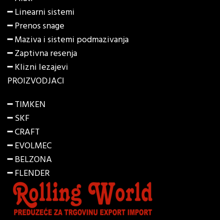
━
Linearni sistemi
━
Prenos snage
━
Maziva i sistemi podmazivanja
━
Zaptivna resenja
━
Klizni lezajevi
PROIZVODJACI
━ TIMKEN
━ SKF
━ CRAFT
━ EVOLMEC
━ BELZONA
━ FLENDER