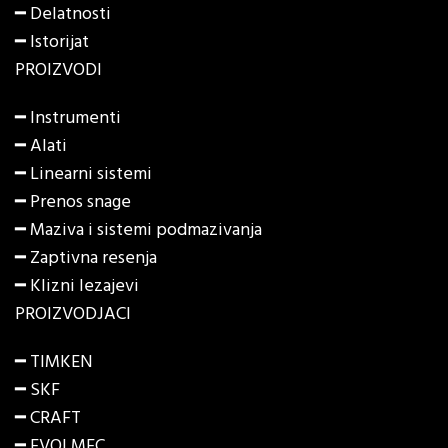
━ Delatnosti
━ Istorijat
PROIZVODI
━
Instrumenti
━
Alati
━
Linearni sistemi
━
Prenos snage
━
Maziva i sistemi podmazivanja
━
Zaptivna resenja
━
Klizni lezajevi
PROIZVODJACI
━ TIMKEN
━ SKF
━ CRAFT
━ EVOLMEC