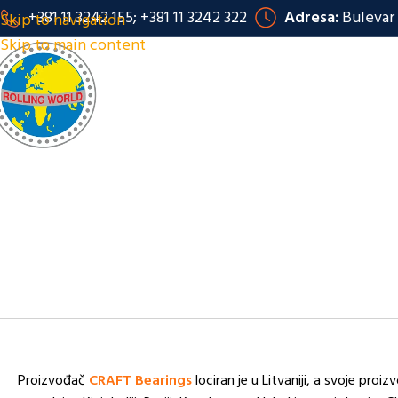
+381 11 3242 155; +381 11 3242 322
Adresa:
Bulevar 
Skip to navigation
Skip to main content
Proizvođač
CRAFT Bearings
lociran je u Litvaniji, a svoje proi