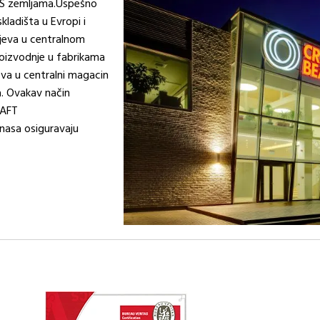
 CIS zemljama.Uspešno
kladišta u Evropi i
ajeva u centralnom
roizvodnje u fabrikama
jeva u centralni magacin
. Ovakav način
RAFT
unasa osiguravaju