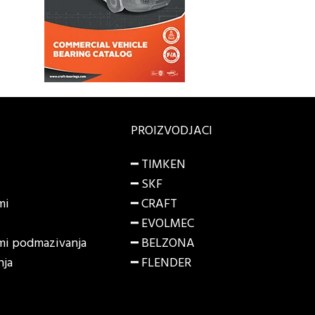
PROIZVODJACI
━ TIMKEN
━ SKF
mi
━ CRAFT
━ EVOLMEC
emi podmazivanja
━ BELZONA
nja
━ FLENDER
i