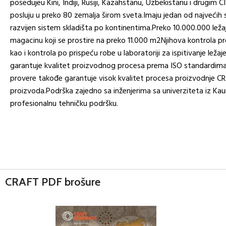
posedujeu Kini, Indiji, Rusiji, Kazahstanu, Uzbekistanu i drugim
posluju u preko 80 zemalja širom sveta.Imaju jedan od najvećih s
razvijen sistem skladišta po kontinentima.Preko 10.000.000 lež
magacinu koji se prostire na preko 11.000 m2Njihova kontrola p
kao i kontrola po prispeću robe u laboratoriji za ispitivanje leža
garantuje kvalitet proizvodnog procesa prema ISO standardima
provere takođe garantuje visok kvalitet procesa proizvodnje C
proizvoda.Podrška zajedno sa inženjerima sa univerziteta iz Ka
profesionalnu tehničku podršku.
CRAFT PDF brošure