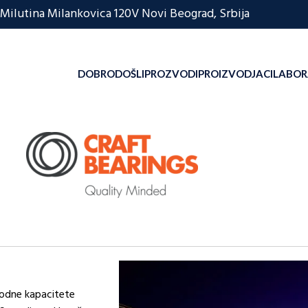
Milutina Milankovica 120V Novi Beograd, Srbija
DOBRODOŠLI
PROZVODI
PROIZVODJACI
LABOR
zvodne kapacitete