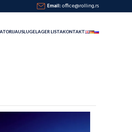
Email:
office@rolling.rs
ATORIJA
USLUGE
LAGER LISTA
KONTAKT