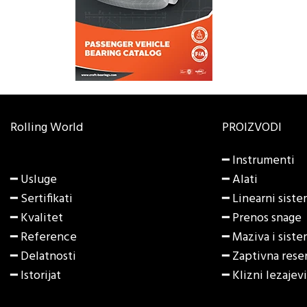
Rolling World
PROIZVODI
━
Instrumenti
━ Usluge
━
Alati
━ Sertifikati
━
Linearni siste
━ Kvalitet
━
Prenos snage
━ Reference
━
Maziva i sist
━ Delatnosti
━
Zaptivna rese
━ Istorijat
━
Klizni lezajev