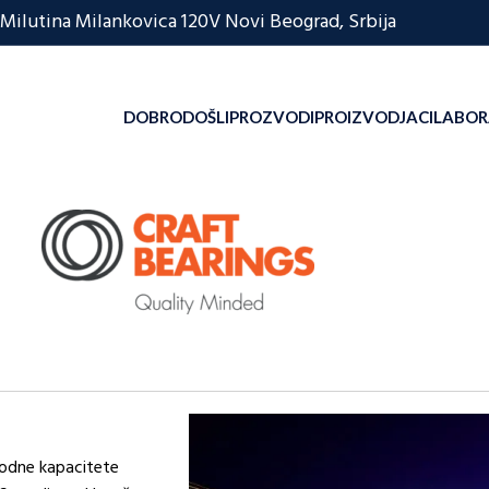
Milutina Milankovica 120V Novi Beograd, Srbija
DOBRODOŠLI
PROZVODI
PROIZVODJACI
LABOR
zvodne kapacitete