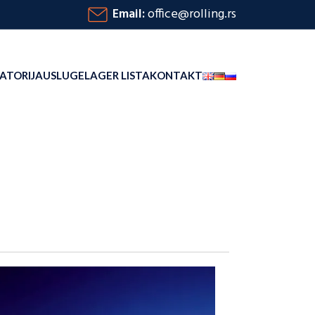
Email:
office@rolling.rs
ATORIJA
USLUGE
LAGER LISTA
KONTAKT