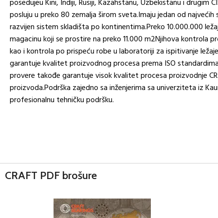
posedujeu Kini, Indiji, Rusiji, Kazahstanu, Uzbekistanu i drugim
posluju u preko 80 zemalja širom sveta.Imaju jedan od najvećih s
razvijen sistem skladišta po kontinentima.Preko 10.000.000 lež
magacinu koji se prostire na preko 11.000 m2Njihova kontrola p
kao i kontrola po prispeću robe u laboratoriji za ispitivanje leža
garantuje kvalitet proizvodnog procesa prema ISO standardima
provere takođe garantuje visok kvalitet procesa proizvodnje C
proizvoda.Podrška zajedno sa inženjerima sa univerziteta iz Ka
profesionalnu tehničku podršku.
CRAFT PDF brošure