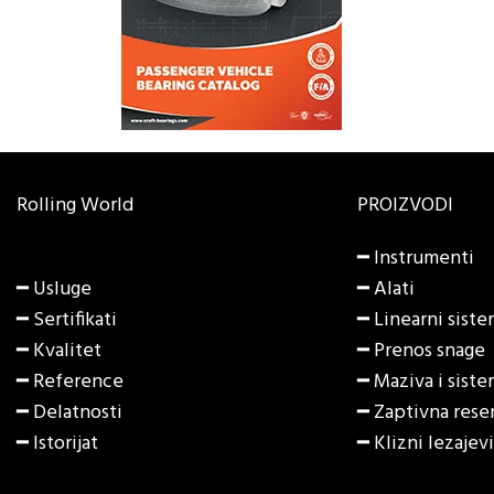
Rolling World
PROIZVODI
━
Instrumenti
━ Usluge
━
Alati
━ Sertifikati
━
Linearni siste
━ Kvalitet
━
Prenos snage
━ Reference
━
Maziva i sist
━ Delatnosti
━
Zaptivna rese
━ Istorijat
━
Klizni lezajev