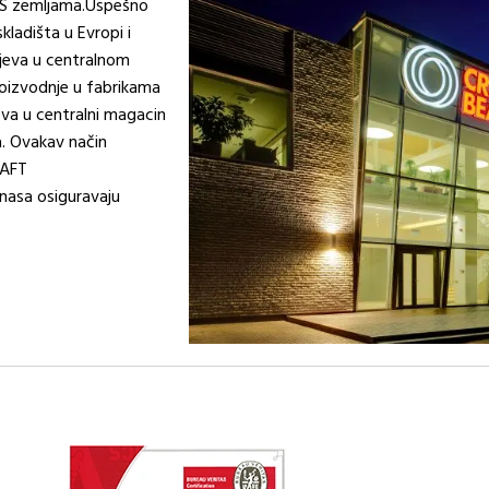
 CIS zemljama.Uspešno
kladišta u Evropi i
ajeva u centralnom
roizvodnje u fabrikama
jeva u centralni magacin
. Ovakav način
RAFT
unasa osiguravaju