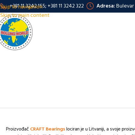
+381 11 3242 155; +381 11 3242 322
Adresa:
Bulevar 
Skip to navigation
Skip to main content
Proizvođač
CRAFT Bearings
lociran je u Litvaniji, a svoje proi