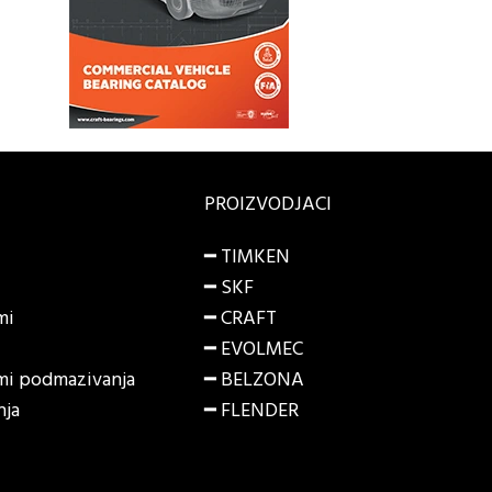
PROIZVODJACI
━ TIMKEN
━ SKF
mi
━ CRAFT
━ EVOLMEC
emi podmazivanja
━ BELZONA
nja
━ FLENDER
i