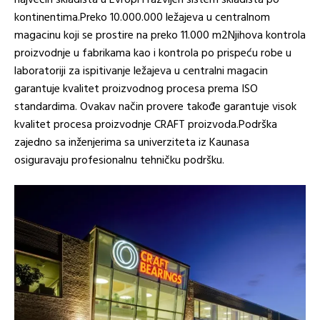
najvećih skladišta u Evropi i razvijen sistem skladišta po
kontinentima.Preko 10.000.000 ležajeva u centralnom
magacinu koji se prostire na preko 11.000 m2Njihova kontrola
proizvodnje u fabrikama kao i kontrola po prispeću robe u
laboratoriji za ispitivanje ležajeva u centralni magacin
garantuje kvalitet proizvodnog procesa prema ISO
standardima. Ovakav način provere takođe garantuje visok
kvalitet procesa proizvodnje CRAFT proizvoda.Podrška
zajedno sa inženjerima sa univerziteta iz Kaunasa
osiguravaju profesionalnu tehničku podršku.