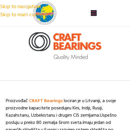
Skip to navigation
Skip to main content
Proizvođač
CRAFT Bearings
lociran je u Litvaniji, a svoje
proizvodne kapacitete posedujeu Kini, Indiji, Rusiji,
Kazahstanu, Uzbekistanu i drugim CIS zemljama.Uspešno
posluju u preko 80 zemalja širom sveta.Imaju jedan od