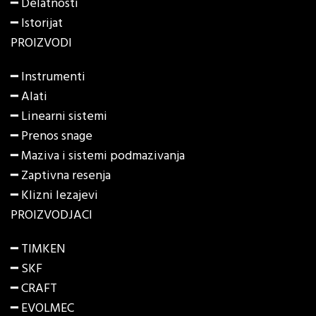
━ Delatnosti
━ Istorijat
PROIZVODI
━
Instrumenti
━
Alati
━
Linearni sistemi
━
Prenos snage
━
Maziva i sistemi podmazivanja
━
Zaptivna resenja
━
Klizni lezajevi
PROIZVODJACI
━ TIMKEN
━ SKF
━ CRAFT
━ EVOLMEC