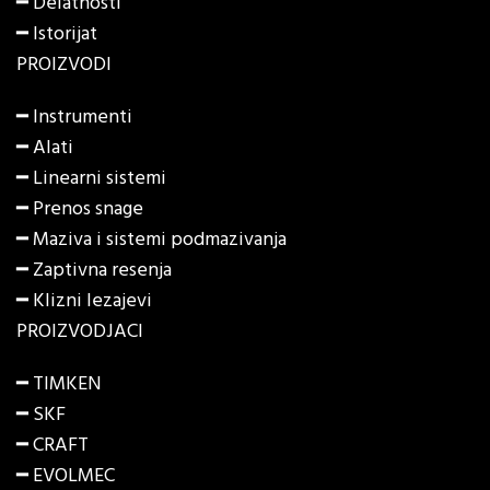
━ Delatnosti
━ Istorijat
PROIZVODI
━
Instrumenti
━
Alati
━
Linearni sistemi
━
Prenos snage
━
Maziva i sistemi podmazivanja
━
Zaptivna resenja
━
Klizni lezajevi
PROIZVODJACI
━ TIMKEN
━ SKF
━ CRAFT
━ EVOLMEC