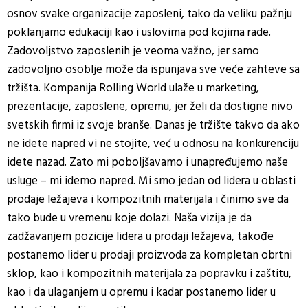
osnov svake organizacije zaposleni, tako da veliku pažnju
poklanjamo edukaciji kao i uslovima pod kojima rade.
Zadovoljstvo zaposlenih je veoma važno, jer samo
zadovoljno osoblje može da ispunjava sve veće zahteve sa
tržišta. Kompanija Rolling World ulaže u marketing,
prezentacije, zaposlene, opremu, jer želi da dostigne nivo
svetskih firmi iz svoje branše. Danas je tržište takvo da ako
ne idete napred vi ne stojite, već u odnosu na konkurenciju
idete nazad. Zato mi poboljšavamo i unapređujemo naše
usluge – mi idemo napred. Mi smo jedan od lidera u oblasti
prodaje ležajeva i kompozitnih materijala i činimo sve da
tako bude u vremenu koje dolazi. Naša vizija je da
zadžavanjem pozicije lidera u prodaji ležajeva, takođe
postanemo lider u prodaji proizvoda za kompletan obrtni
sklop, kao i kompozitnih materijala za popravku i zaštitu,
kao i da ulaganjem u opremu i kadar postanemo lider u