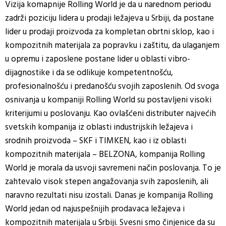
Vizija komapnije Rolling World je da u narednom periodu
zadrži poziciju lidera u prodaji ležajeva u Srbiji, da postane
lider u prodaji proizvoda za kompletan obrtni sklop, kao i
kompozitnih materijala za popravku i zaštitu, da ulaganjem
u opremu i zaposlene postane lider u oblasti vibro-
dijagnostike i da se odlikuje kompetentnošću,
profesionalnošću i predanošću svojih zaposlenih. Od svoga
osnivanja u kompaniji Rolling World su postavljeni visoki
kriterijumi u poslovanju. Kao ovlašćeni distributer najvećih
svetskih kompanija iz oblasti industrijskih ležajeva i
srodnih proizvoda – SKF i TIMKEN, kao i iz oblasti
kompozitnih materijala – BELZONA, kompanija Rolling
World je morala da usvoji savremeni način poslovanja. To je
zahtevalo visok stepen angažovanja svih zaposlenih, ali
naravno rezultati nisu izostali. Danas je kompanija Rolling
World jedan od najuspešnijih prodavaca ležajeva i
kompozitnih materijala u Srbiji. Svesni smo činjenice da su