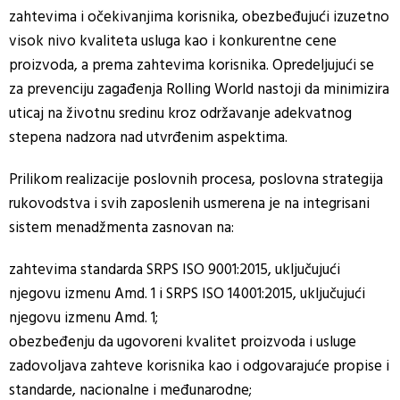
zahtevima i očekivanjima korisnika, obezbeđujući izuzetno
visok nivo kvaliteta usluga kao i konkurentne cene
proizvoda, a prema zahtevima korisnika. Opredeljujući se
za prevenciju zagađenja Rolling World nastoji da minimizira
uticaj na životnu sredinu kroz održavanje adekvatnog
stepena nadzora nad utvrđenim aspektima.
Prilikom realizacije poslovnih procesa, poslovna strategija
rukovodstva i svih zaposlenih usmerena je na integrisani
sistem menadžmenta zasnovan na:
zahtevima standarda SRPS ISO 9001:2015, uključujući
njegovu izmenu Amd. 1 i SRPS ISO 14001:2015, uključujući
njegovu izmenu Amd. 1;
obezbeđenju da ugovoreni kvalitet proizvoda i usluge
zadovoljava zahteve korisnika kao i odgovarajuće propise i
standarde, nacionalne i međunarodne;