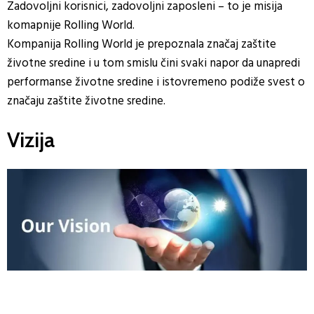
Zadovoljni korisnici, zadovoljni zaposleni – to je misija
komapnije Rolling World.
Kompanija Rolling World je prepoznala značaj zaštite
životne sredine i u tom smislu čini svaki napor da unapredi
performanse životne sredine i istovremeno podiže svest o
značaju zaštite životne sredine.
Vizija