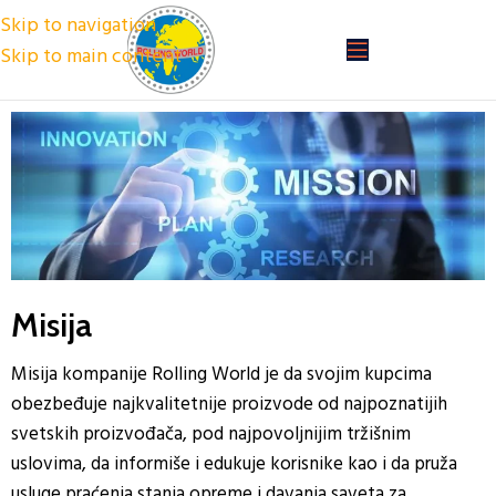
Skip to navigation
Skip to main content
Misija
Misija kompanije Rolling World je da svojim kupcima
obezbeđuje najkvalitetnije proizvode od najpoznatijih
svetskih proizvođača, pod najpovoljnijim tržišnim
uslovima, da informiše i edukuje korisnike kao i da pruža
usluge praćenja stanja opreme i davanja saveta za