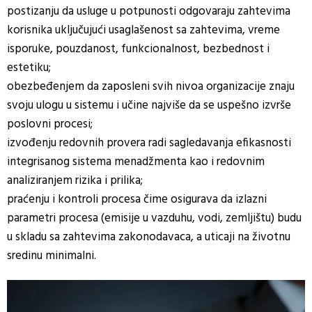
postizanju da usluge u potpunosti odgovaraju zahtevima
korisnika uključujući usaglašenost sa zahtevima, vreme
isporuke, pouzdanost, funkcionalnost, bezbednost i
estetiku;
obezbeđenjem da zaposleni svih nivoa organizacije znaju
svoju ulogu u sistemu i učine najviše da se uspešno izvrše
poslovni procesi;
izvođenju redovnih provera radi sagledavanja efikasnosti
integrisanog sistema menadžmenta kao i redovnim
analiziranjem rizika i prilika;
praćenju i kontroli procesa čime osigurava da izlazni
parametri procesa (emisije u vazduhu, vodi, zemljištu) budu
u skladu sa zahtevima zakonodavaca, a uticaji na životnu
sredinu minimalni.