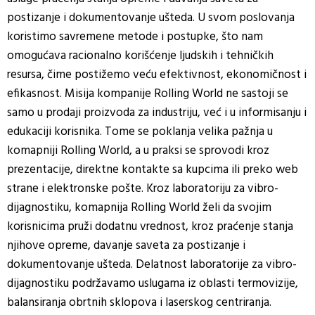
postizanje i dokumentovanje ušteda. U svom poslovanja
koristimo savremene metode i postupke, što nam
omogućava racionalno korišćenje ljudskih i tehničkih
resursa, čime postižemo veću efektivnost, ekonomičnost i
efikasnost. Misija kompanije Rolling World ne sastoji se
samo u prodaji proizvoda za industriju, već i u informisanju i
edukaciji korisnika. Tome se poklanja velika pažnja u
komapniji Rolling World, a u praksi se sprovodi kroz
prezentacije, direktne kontakte sa kupcima ili preko web
strane i elektronske pošte. Kroz laboratoriju za vibro-
dijagnostiku, komapnija Rolling World želi da svojim
korisnicima pruži dodatnu vrednost, kroz praćenje stanja
njihove opreme, davanje saveta za postizanje i
dokumentovanje ušteda. Delatnost laboratorije za vibro-
dijagnostiku podržavamo uslugama iz oblasti termovizije,
balansiranja obrtnih sklopova i laserskog centriranja.