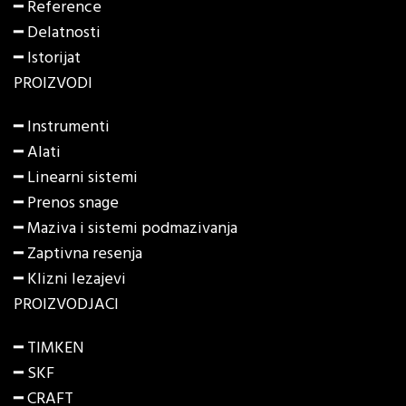
━ Reference
━ Delatnosti
━ Istorijat
PROIZVODI
━
Instrumenti
━
Alati
━
Linearni sistemi
━
Prenos snage
━
Maziva i sistemi podmazivanja
━
Zaptivna resenja
━
Klizni lezajevi
PROIZVODJACI
━ TIMKEN
━ SKF
━ CRAFT